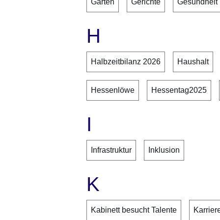
Garten
Gerichte
Gesundheit
H
Halbzeitbilanz 2026
Haushalt
Hessenlöwe
Hessentag2025
I
Infrastruktur
Inklusion
K
Kabinett besucht Talente
Karrier