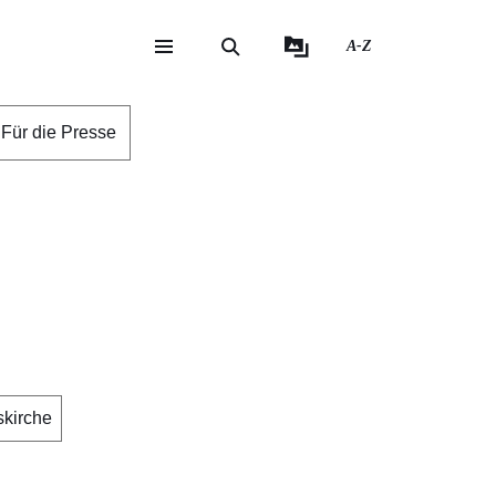
A-Z
eite
ite
Für die Presse
skirche