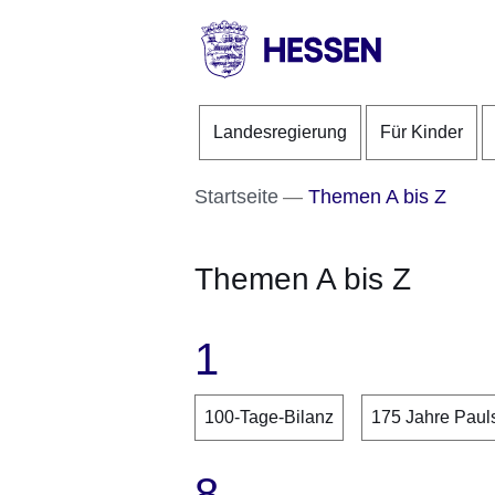
Direkt zum Kopf der S
Direkt zum Inhalt
Direkt zum Fuß der Se
HESSEN
-
Landesregierung
Für Kinder
Landesregierung
Startseite
Themen A bis Z
Themen A bis Z
1
100-Tage-Bilanz
175 Jahre Paul
8