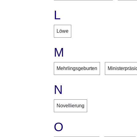
L
Löwe
M
Mehrlingsgeburten
Ministerpräs
N
Novellierung
O