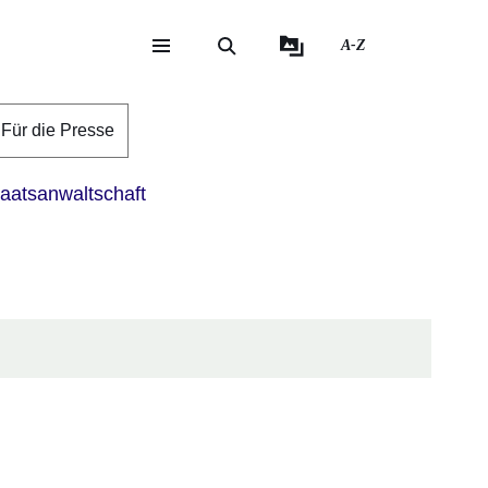
A-Z
eite
ite
Für die Presse
aatsanwaltschaft