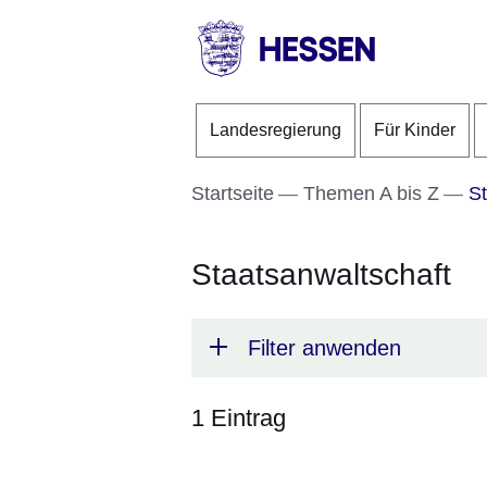
Direkt zum Kopf der S
Direkt zum Inhalt
Direkt zum Fuß der Se
HESSEN
-
Landesregierung
Für Kinder
Landesregierung
Startseite
Themen A bis Z
St
Staatsanwaltschaft
Filter anwenden
1 Eintrag