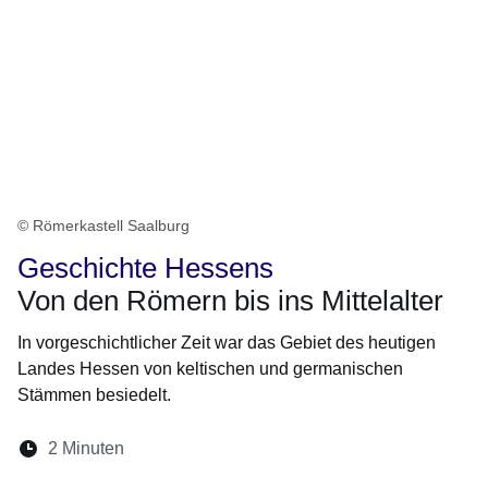
© Römerkastell Saalburg
Geschichte Hessens
Von den Römern bis ins Mittelalter
In vorgeschichtlicher Zeit war das Gebiet des heutigen
Landes Hessen von keltischen und germanischen
Stämmen besiedelt.
Lesedauer:
2 Minuten
Öffnet sich in einem neuen Fenster
Öffnet sich in einem neuen Fenster
Öffnet sich in einem neuen Fenste
Öffnet sich in einem neuen Fe
Öffnet sich in einem neu