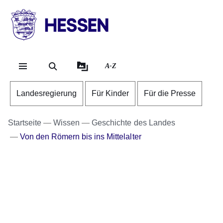
Direkt zum Kopf der Se
Direkt zum Inhalt
Direkt zum Fuß der Sei
HESSEN
-
Landesregierung
A-Z
Landesregierung
Für Kinder
Für die Presse
Startseite
Wissen
Geschichte des Landes
Von den Römern bis ins Mittelalter