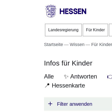
Direkt zum Kopf der S
Direkt zum Inhalt
Direkt zum Fuß der Se
HESSEN
-
Landesregierung
Für Kinder
Landesregierung
Startseite
Wissen
Für Kinde
Infos für Kinder
Alle
✨ Antworten

📍 Hessenkarte
Filter anwenden