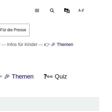
A-Z
eite
ite
Für die Presse
r
Infos für Kinder
👉 🎉 Themen
 🎉 Themen
❓👀 Quiz