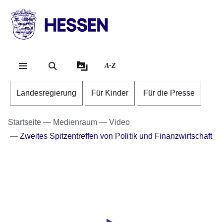
Direkt zum Kopf der Se
Direkt zum Inhalt
Direkt zum Fuß der Sei
HESSEN
-
Landesregierung
A-Z
Landesregierung
Für Kinder
Für die Presse
Startseite
Medienraum
Video
Zweites Spitzentreffen von Politik und Finanzwirtschaft
Youtube
:Dauer:
Video:
42
Sekunden
Finanzplatzkabinett
verabschiedet