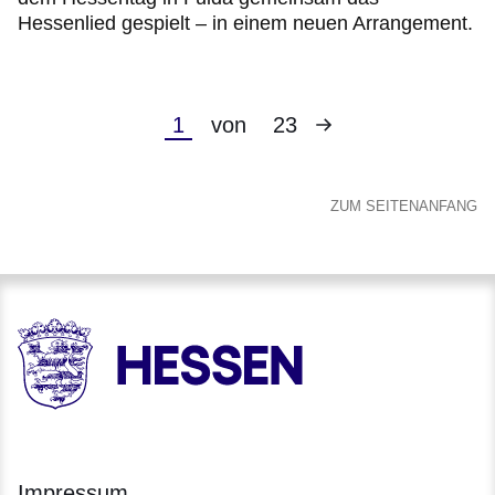
Hessenlied gespielt – in einem neuen Arrangement.
Nächste
Aktuelle
1
von
23
Seite
Seite
ZUM SEITENANFANG
HESSEN - Hessische Landesregierung
Impressum