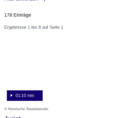
178 Einträge
Ergebnisse 1 bis 8 auf Seite 1
:Video:Dauer:
:178
1
Ergebnisse:Ergebnisse
Minute,
1
10
bis
Sekunden
8
auf
Seite
1
01:10 min
© Hessische Staatskanzlei