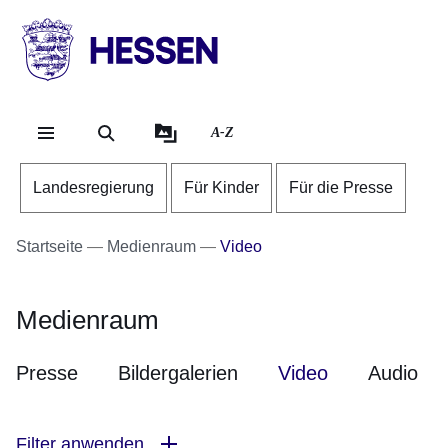
Direkt zum Kopf der Se
Direkt zum Inhalt
Direkt zum Fuß der Sei
HESSEN
-
Landesregierung
A-Z
Landesregierung
Für Kinder
Für die Presse
Startseite
Medienraum
Video
Medienraum
Presse
Bildergalerien
Video
Audio
Filter anwenden