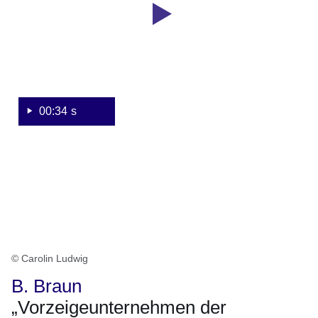
bei
Eröffnung
der
neuen
Fertigungsanlage
der
Firma
00:34 s
B.
Braun
© Carolin Ludwig
B. Braun
„Vorzeigeunternehmen der