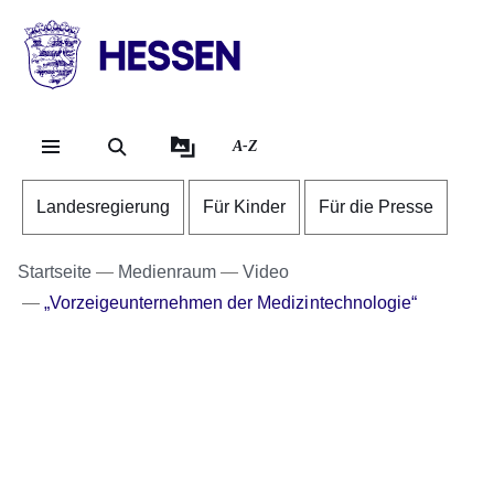
Direkt zum Kopf der Se
Direkt zum Inhalt
Direkt zum Fuß der Sei
HESSEN
-
Landesregierung
A-Z
Landesregierung
Für Kinder
Für die Presse
Startseite
Medienraum
Video
„Vorzeigeunternehmen der Medizintechnologie“
Youtube
:Dauer:
Video:
34
Sekunden
Ministerpräsident
Rhein