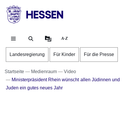
Direkt zum Kopf der Se
Direkt zum Inhalt
Direkt zum Fuß der Sei
HESSEN
-
Landesregierung
A-Z
Landesregierung
Für Kinder
Für die Presse
Startseite
Medienraum
Video
Ministerpräsident Rhein wünscht allen Jüdinnen und
Juden ein gutes neues Jahr
Youtube
:Dauer:
Video:
1
Minute,
Ministerpräsident
7