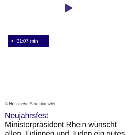
Boris
Sekunden
Rhein
zum
Beginn
des
jüdischen
01:07 min
Neujahrsfests
© Hessische Staatskanzlei
Neujahrsfest
Ministerpräsident Rhein wünscht
allen Jüdinnen und Juden ein gutes