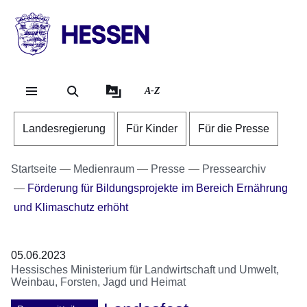
Direkt zum Kopf der Se
Direkt zum Inhalt
Direkt zum Fuß der Sei
HESSEN
-
Landesregierung
A-Z
Landesregierung
Für Kinder
Für die Presse
Startseite
Medienraum
Presse
Pressearchiv
Förderung für Bildungsprojekte im Bereich Ernährung
und Klimaschutz erhöht
05.06.2023
Hessisches Ministerium für Landwirtschaft und Umwelt,
Weinbau, Forsten, Jagd und Heimat