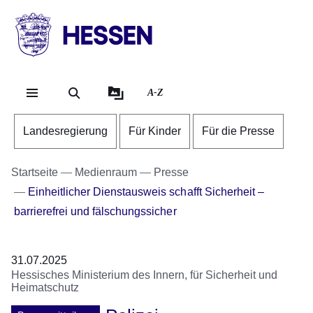
Direkt zum Kopf der Se
Direkt zum Inhalt
Direkt zum Fuß der Sei
HESSEN
-
Landesregierung
A-Z
Landesregierung
Für Kinder
Für die Presse
Startseite
Medienraum
Presse
Einheitlicher Dienstausweis schafft Sicherheit –
barrierefrei und fälschungssicher
31.07.2025
Hessisches Ministerium des Innern, für Sicherheit und
Heimatschutz