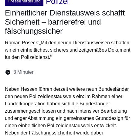
Polizei
Pressemitteilung
Einheitlicher Dienstausweis schafft
Sicherheit – barrierefrei und
fälschungssicher
Roman Poseck:„Mit den neuen Dienstausweisen schaffen
wir ein einheitliches, sicheres und zeitgemäßes Dokument
für den Polizeidienst.“
Lesedauer:
3 Minuten
Öffnet sich in einem neuen Fenster
Öffnet sich in einem neuen Fenster
Öffnet sich in einem neuen Fenste
Öffnet sich in einem neuen Fe
Öffnet sich in einem neu
Neben Hessen führen derzeit weitere neun Bundesländer
den neuen Polizeidienstausweis ein: Im Rahmen einer
Länderkooperation haben sich die Bundesländer
zusammengeschlossen und nach intensiver Bearbeitung
und enger Abstimmung ein gemeinsames Grunddesign für
einen einheitlichen Polizeidienstausweis entwickelt.
Neben der Fälschungssicherheit wurde dabei