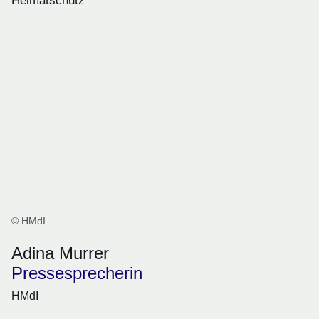
Heimatschutz
© HMdI
Adina Murrer
Pressesprecherin
HMdI