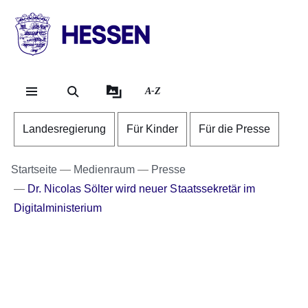
Direkt zum Kopf der Se
Direkt zum Inhalt
Direkt zum Fuß der Sei
HESSEN
-
Landesregierung
A-Z
Landesregierung
Für Kinder
Für die Presse
Startseite
Medienraum
Presse
Dr. Nicolas Sölter wird neuer Staatssekretär im
Digitalministerium