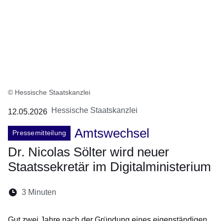
© Hessische Staatskanzlei
Hessische Staatskanzlei
12.05.2026
Amtswechsel
Pressemitteilung
Dr. Nicolas Sölter wird neuer
Staatssekretär im Digitalministerium
Lesedauer:
3 Minuten
Öffnet sich in einem neuen Fenster
Öffnet sich in einem neuen Fenster
Öffnet sich in einem neuen Fenste
Öffnet sich in einem neuen Fe
Öffnet sich in einem neu
Gut zwei Jahre nach der Gründung eines eigenständigen