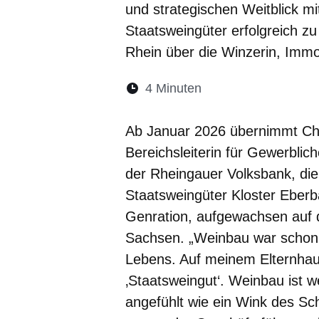
und strategischen Weitblick m
Staatsweingüter erfolgreich zu
Rhein über die Winzerin, Imm
Lesedauer:
4 Minuten
Öffnet sich in eine
Öffnet sich in 
Öffnet sic
Öffnet
Ö
Ab Januar 2026 übernimmt Chris
Bereichsleiterin für Gewerblic
der Rheingauer Volksbank, di
Staatsweingüter Kloster Eberba
Genration, aufgewachsen auf 
Sachsen. „Weinbau war schon 
Lebens. Auf meinem Elternhau
‚Staatsweingut‘. Weinbau ist we
angefühlt wie ein Wink des Sc