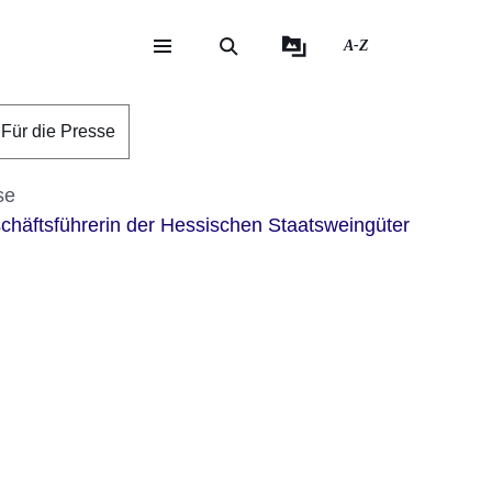
A-Z
eite
ite
Für die Presse
se
chäftsführerin der Hessischen Staatsweingüter