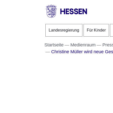
Direkt zum Kopf der S
Direkt zum Inhalt
Direkt zum Fuß der Se
HESSEN
-
Landesregierung
Für Kinder
Landesregierung
Startseite
Medienraum
Pres
Christine Müller wird neue Ges