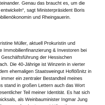
iteinander. Genau das braucht es, um die
 entwickeln“, sagt Ministerpräsident Boris
obilienökonomin und Rheingauerin.
m neuen Fenster
einem neuen Fenster
h in einem neuen Fenster
 sich in einem neuen Fenster
ffnet sich in einem neuen Fenster
tine Müller, aktuell Prokuristin und
he Immobilienfinanzierung & Investoren bei
e Geschäftsführung der Hessischen
ch. Die 40-Jährige ist Winzerin in vierter
dem ehemaligen Staatsweingut Hoflößnitz in
immer ein zentraler Bestandteil meines
s stand in großen Lettern auch das Wort
sentlicher Teil meiner Identität. Es hat sich
hicksals, als Weinbauminister Ingmar Jung