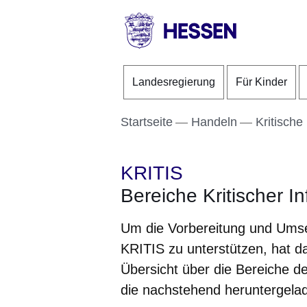
Direkt zum Kopf der S
Direkt zum Inhalt
Direkt zum Fuß der Se
HESSEN
-
Landesregierung
Für Kinder
Landesregierung
Startseite
Handeln
Kritische 
KRITIS
Bereiche Kritischer In
Um die Vorbereitung und Um
KRITIS zu unterstützen, hat da
Übersicht über die Bereiche der
die nachstehend heruntergela