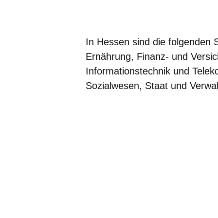
Öffnet sich in einem neuen Fenster
Öffnet sich in einem neuen Fenst
Öffnet sich in einem neuen 
Öffnet sich in einem n
Öffnet sich in ein
In Hessen sind die folgenden 
Ernährung, Finanz- und Versi
Informationstechnik und Telek
Sozialwesen, Staat und Verwal