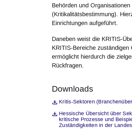
Behörden und Organisationen 
(Kritikalitätsbestimmung). Hie
Einrichtungen aufgeführt.
Daneben weist die KRITIS-Über
KRITIS-Bereiche zuständigen
ermöglicht hierdurch die zielg
Rückfragen.
Downloads
Öffnet sich in einem neuen Fenst
Kritis-Sektoren (Branchenübe
Datei
Öffnet sich in einem neuen Fenst
Hessische Übersicht über Sekt
Datei
kritische Prozesse und Beispi
Zuständigkeiten in der Lande