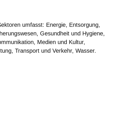
er
Fenster
euen Fenster
em neuen Fenster
Sektoren umfasst: Energie, Entsorgung,
cherungswesen, Gesundheit und Hygiene,
ommunikation, Medien und Kultur,
tung, Transport und Verkehr, Wasser.