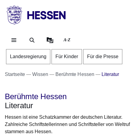
Direkt zum Kopf der Se
Direkt zum Inhalt
Direkt zum Fuß der Sei
HESSEN
-
Landesregierung
A-Z
Landesregierung
Für Kinder
Für die Presse
Startseite
Wissen
Berühmte Hessen
Literatur
Berühmte Hessen
Literatur
Hessen ist eine Schatzkammer der deutschen Literatur.
Zahlreiche Schriftstellerinnen und Schriftsteller von Weltruf
stammen aus Hessen.