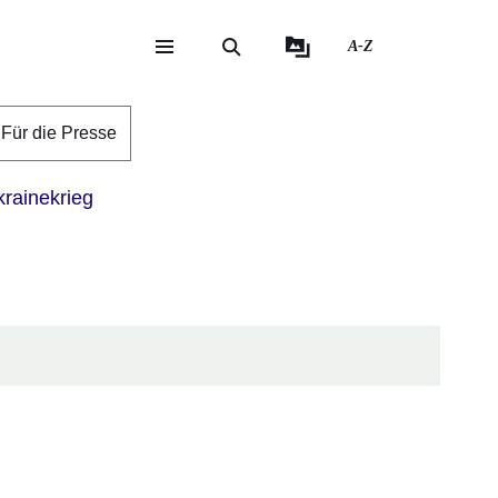
A-Z
eite
ite
Für die Presse
rainekrieg