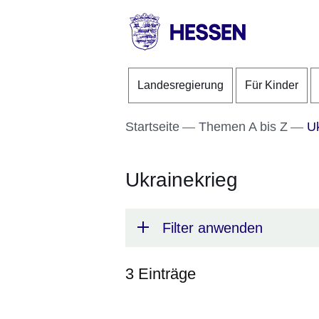
Direkt zum Kopf der S
Direkt zum Inhalt
Direkt zum Fuß der Se
HESSEN
-
Landesregierung
Für Kinder
Landesregierung
Startseite
Themen A bis Z
Uk
Ukrainekrieg
Filter anwenden
3 Einträge