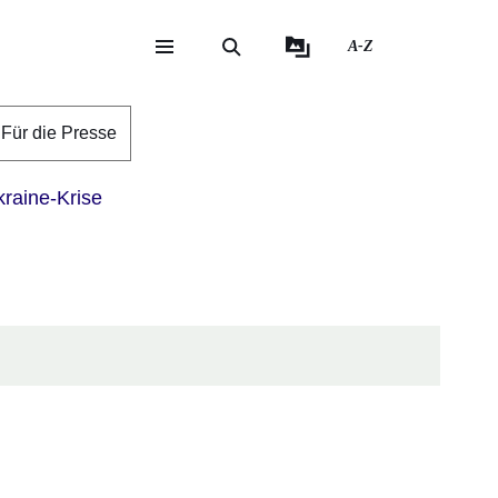
A-Z
eite
ite
Für die Presse
raine-Krise