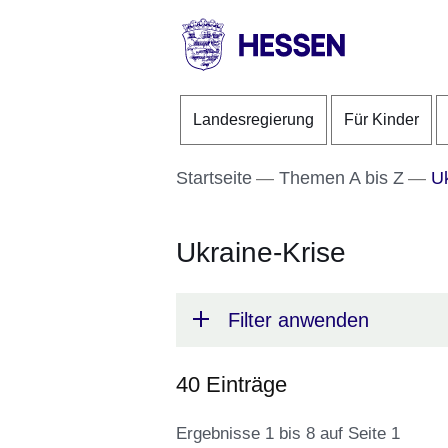
Direkt zum Kopf der S
Direkt zum Inhalt
Direkt zum Fuß der Se
HESSEN
-
Landesregierung
Für Kinder
Landesregierung
Startseite
Themen A bis Z
Uk
Ukraine-Krise
Filter anwenden
40 Einträge
Ergebnisse 1 bis 8 auf Seite 1