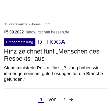
© Staatskanzlei / Jonas Grom
05.09.2022
landwirtschaft.hessen.de
DEHOGA
Pressemitteilung
Hinz zeichnet fünf „Menschen des
Respekts“ aus
Staatsministerin Priska Hinz: „Bislang haben wir
immer gemeinsam gute Lösungen für die Branche
gefunden.“
Nächste
Aktuelle
1
von
2
Seite
Seite