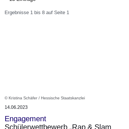
Ergebnisse 1 bis 8 auf Seite 1
:Video
:13
Ergebnisse:Ergebnisse
1
bis
8
auf
Seite
1
© Kristina Schäfer / Hessische Staatskanzlei
14.06.2023
Engagement
Schülerwettbewerb „Rap & Slam