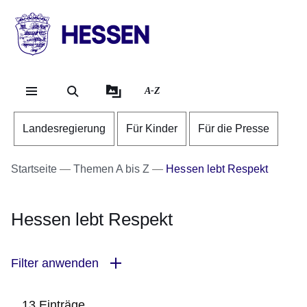
Direkt zum Kopf der Se
Direkt zum Inhalt
Direkt zum Fuß der Sei
HESSEN
-
Landesregierung
A-Z
Landesregierung
Für Kinder
Für die Presse
Startseite
Themen A bis Z
Hessen lebt Respekt
Hessen lebt Respekt
Filter anwenden
13 Einträge